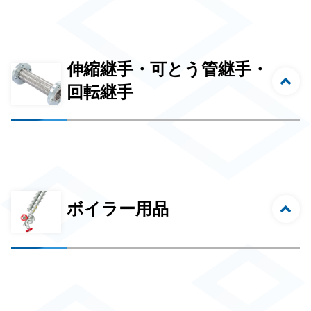
伸縮継手・可とう管継手・
回転継手
ボイラー用品